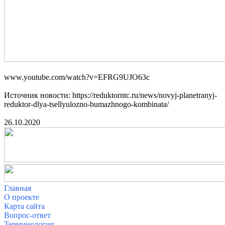
www.youtube.com/watch?v=EFRG9UJO63c
Источник новости: https://reduktorntc.ru/news/novyj-planetranyj-
reduktor-dlya-tsellyulozno-bumazhnogo-kombinata/
26.10.2020
Главная
О проекте
Карта сайта
Вопрос-ответ
Терминология