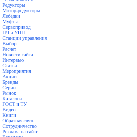
Редукторы
Мотор-редукторы
Лебёдки
Муфты
Сервопривод
ПЧ и УПП
Станции управления
Выбор
Расчет
Нов
ости сайта
Интервью
Статьи
Мероприят
ия
Акции
Бренды
Серии
Р
ынок
Каталоги
ГОСТ и ТУ
Видео
Книги
Обратная связь
Сотрудничество
Реклама на сайте