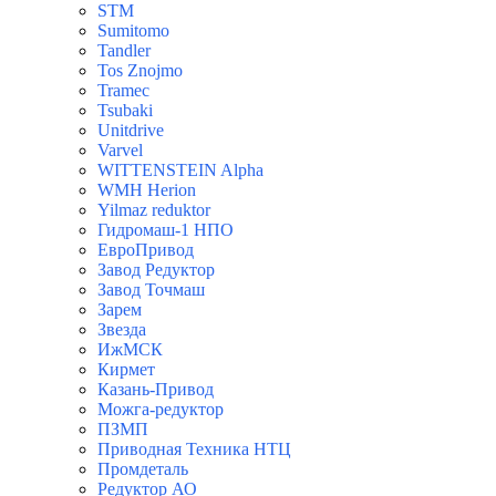
STM
Sumitomo
Tandler
Tos Znojmo
Tramec
Tsubaki
Unitdrive
Varvel
WITTENSTEIN Alpha
WMH Herion
Yilmaz reduktor
Гидромаш-1 НПО
ЕвроПривод
Завод Редуктор
Завод Точмаш
Зарем
Звезда
ИжМСК
Кирмет
Казань-Привод
Можга-редуктор
ПЗМП
Приводная Техника НТЦ
Промдеталь
Редуктор АО