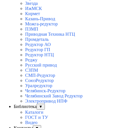
Звезда
ИжМСК
Кирмет
Казань-Привод
Можга-редуктор
ПЗМП
Приводная Техника НТЦ
Промдеталь
Редуктор АО
Редуктор ГП
Редуктор НТЦ
Реджу
Русский привод
СЗПМ
СМП-Редуктор
СоюзРедуктор
Уралредуктор
Челябинск-Редуктор
Челябинский Завод Редуктор
Электропривод НПФ
Библиотека
▼
Каталоги
ГОСТ и ТУ
Видео
Контакты