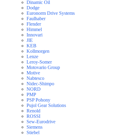
Dinamic Oil
Dodge
Euronorm Drive Systems
Faulhaber
Flender
Himmel
Innovari
JIE
KEB
Kollmorgen
Lenze
Leroy-Somer
Motovario Group
Motive
Nabtesco
Nidec-Shimpo
NORD
PMP
PSP Pohony
Pujol Gear Solutions
Renold
ROSSI
Sew-Eurodrive
Siemens
Stiebel