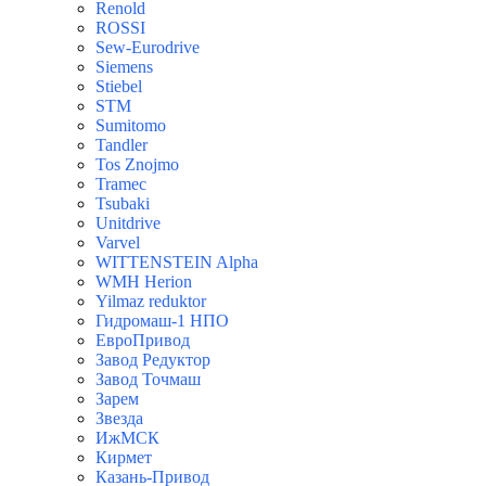
Renold
ROSSI
Sew-Eurodrive
Siemens
Stiebel
STM
Sumitomo
Tandler
Tos Znojmo
Tramec
Tsubaki
Unitdrive
Varvel
WITTENSTEIN Alpha
WMH Herion
Yilmaz reduktor
Гидромаш-1 НПО
ЕвроПривод
Завод Редуктор
Завод Точмаш
Зарем
Звезда
ИжМСК
Кирмет
Казань-Привод