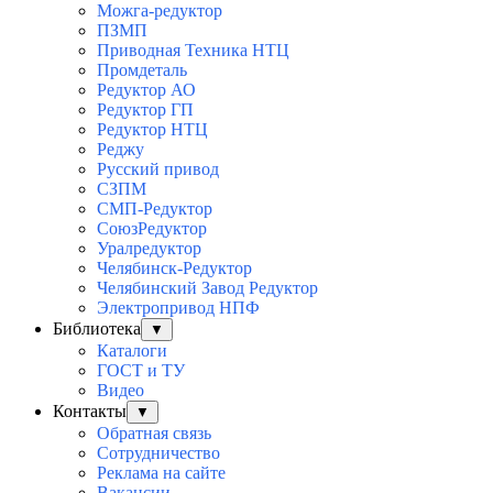
Можга-редуктор
ПЗМП
Приводная Техника НТЦ
Промдеталь
Редуктор АО
Редуктор ГП
Редуктор НТЦ
Реджу
Русский привод
СЗПМ
СМП-Редуктор
СоюзРедуктор
Уралредуктор
Челябинск-Редуктор
Челябинский Завод Редуктор
Электропривод НПФ
Библиотека
▼
Каталоги
ГОСТ и ТУ
Видео
Контакты
▼
Обратная связь
Сотрудничество
Реклама на сайте
Вакансии