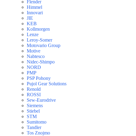
Flender
Himmel
Innovari
JIE
KEB
Kollmorgen
Lenze
Leroy-Somer
Motovario Group
Motive
Nabtesco
Nidec-Shimpo
NORD
PMP
PSP Pohony
Pujol Gear Solutions
Renold
ROSSI
Sew-Eurodrive
Siemens
Stiebel
STM
Sumitomo
Tandler
Tos Znojmo