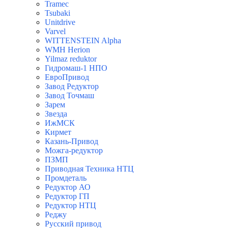
Tramec
Tsubaki
Unitdrive
Varvel
WITTENSTEIN Alpha
WMH Herion
Yilmaz reduktor
Гидромаш-1 НПО
ЕвроПривод
Завод Редуктор
Завод Точмаш
Зарем
Звезда
ИжМСК
Кирмет
Казань-Привод
Можга-редуктор
ПЗМП
Приводная Техника НТЦ
Промдеталь
Редуктор АО
Редуктор ГП
Редуктор НТЦ
Реджу
Русский привод