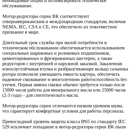
необходимые опции и оптимизировать техническое
обслуживание.
Мотор-редукторы серии BК соответствуют
североамериканским и международным стандартам, включая
NEMA, IEC, CSA и CE, что обеспечило их повсеместное
признание в мире.
Длительный срок службы при малой потребности в
техническом обслуживании обеспечивается использованием
специальных шариковых и роликовых подшипников,
цементированных и фрезерованных шестерен, а также
редукторов с внутренней и наружной закалкой. Закаленная
износоустойчивая втулка и разбрызгивающее кольцо сальника
ротора позволили уменьшить емкость картера, обеспечить
надежное смазывание и многолетнюю работоспособность без
утечек. Первая замена смазки обычно требуется только после
15000 часов работы для минерального масла или 25000 часов
(2-3 года) – для синтетического масла.
Мотор-редукторы серии отличаются низким уровнем шума,
что гарантирует комфортные условия для работы персонала.
Превосходный уровень защиты класса IP65 по стандарту IEC
529 исключает попадание в мотор-редукторы серии BК пыли