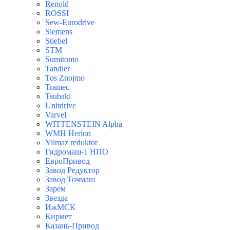
Renold
ROSSI
Sew-Eurodrive
Siemens
Stiebel
STM
Sumitomo
Tandler
Tos Znojmo
Tramec
Tsubaki
Unitdrive
Varvel
WITTENSTEIN Alpha
WMH Herion
Yilmaz reduktor
Гидромаш-1 НПО
ЕвроПривод
Завод Редуктор
Завод Точмаш
Зарем
Звезда
ИжМСК
Кирмет
Казань-Привод