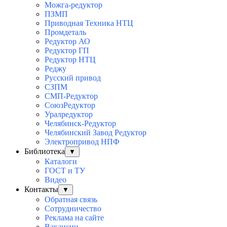
Можга-редуктор
ПЗМП
Приводная Техника НТЦ
Промдеталь
Редуктор АО
Редуктор ГП
Редуктор НТЦ
Реджу
Русский привод
СЗПМ
СМП-Редуктор
СоюзРедуктор
Уралредуктор
Челябинск-Редуктор
Челябинский Завод Редуктор
Электропривод НПФ
Библиотека
▼
Каталоги
ГОСТ и ТУ
Видео
Контакты
▼
Обратная связь
Сотрудничество
Реклама на сайте
Вакансии