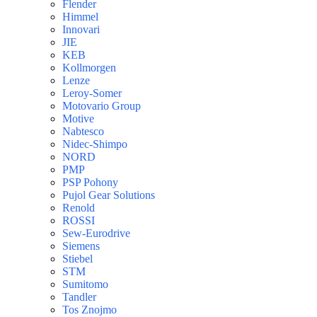
Flender
Himmel
Innovari
JIE
KEB
Kollmorgen
Lenze
Leroy-Somer
Motovario Group
Motive
Nabtesco
Nidec-Shimpo
NORD
PMP
PSP Pohony
Pujol Gear Solutions
Renold
ROSSI
Sew-Eurodrive
Siemens
Stiebel
STM
Sumitomo
Tandler
Tos Znojmo