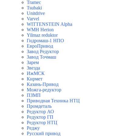
Tramec
Tsubaki
Unitdrive
Varvel
WITTENSTEIN Alpha
WMH Herion
Yilmaz reduktor
Гидромаш-1 НПО
ЕвроПривод
Завод Редуктор
Завод Точмаш
Зарем
Звезда
ИжМСК
Кирмет
Казань-Привод
Можга-редуктор
ПЗМП
Приводная Техника НТЦ
Промдеталь
Редуктор АО
Редуктор ГП
Редуктор НТЦ
Реджу
Русский привод