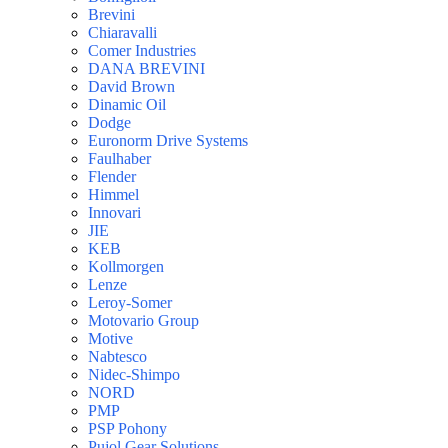
Brevini
Chiaravalli
Comer Industries
DANA BREVINI
David Brown
Dinamic Oil
Dodge
Euronorm Drive Systems
Faulhaber
Flender
Himmel
Innovari
JIE
KEB
Kollmorgen
Lenze
Leroy-Somer
Motovario Group
Motive
Nabtesco
Nidec-Shimpo
NORD
PMP
PSP Pohony
Pujol Gear Solutions