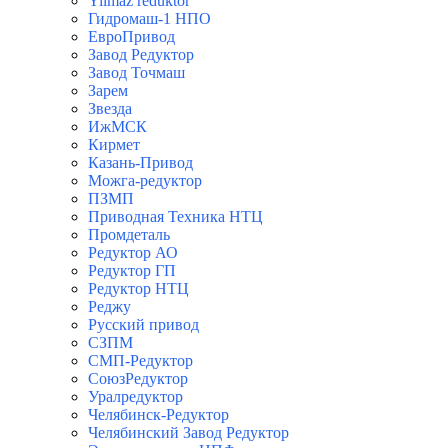
Yilmaz reduktor
Гидромаш-1 НПО
ЕвроПривод
Завод Редуктор
Завод Точмаш
Зарем
Звезда
ИжМСК
Кирмет
Казань-Привод
Можга-редуктор
ПЗМП
Приводная Техника НТЦ
Промдеталь
Редуктор АО
Редуктор ГП
Редуктор НТЦ
Реджу
Русский привод
СЗПМ
СМП-Редуктор
СоюзРедуктор
Уралредуктор
Челябинск-Редуктор
Челябинский Завод Редуктор