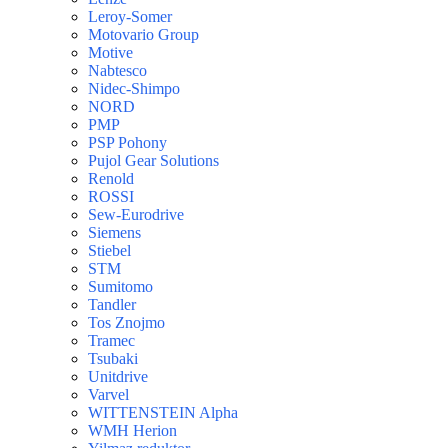
Leroy-Somer
Motovario Group
Motive
Nabtesco
Nidec-Shimpo
NORD
PMP
PSP Pohony
Pujol Gear Solutions
Renold
ROSSI
Sew-Eurodrive
Siemens
Stiebel
STM
Sumitomo
Tandler
Tos Znojmo
Tramec
Tsubaki
Unitdrive
Varvel
WITTENSTEIN Alpha
WMH Herion